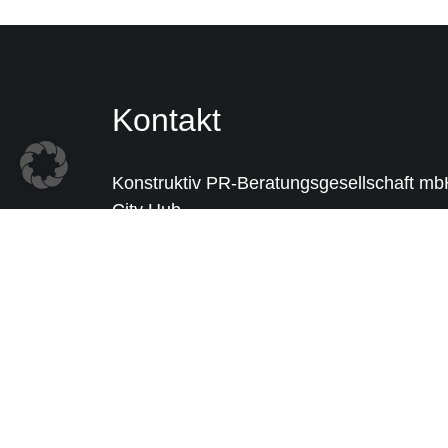
Kontakt
Konstruktiv PR-Beratungsgesellschaft m
City Hub
Poststraße 14/16
20354 Hamburg
+49 40 5520030
info@konstruktiv-pr.de