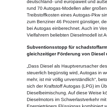
deutschland- und europaweit und außer
rund 70 Autogas-Modellen aller großen 
Treibstoffkosten eines Autogas-Pkw s
zum Benziner 46 Prozent günstiger, d
bei Autogas einberechnet. Auch im Ver
Vielfahrern beliebten Dieselmodell ist 
Subventionsstopp für schadstoffar
gleichzeitiger Förderung von Diesel
„Dass Diesel als Hauptverursacher de
steuerlich begünstig wird, Autogas in 
mehr, ist mir völlig unverständlich“, b
sich der Kraftstoff Autogas (LPG) im Ü
Dieselbeimischung. Auf diese Weise kö
Dieselmotors im Schwerlastverkehr mit
Energieträgers Flüssiggas kombiniert 