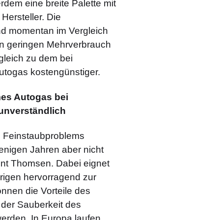
dem eine breite Palette mit
Hersteller. Die
ind momentan im Vergleich
en geringen Mehrverbrauch
gleich zu dem bei
Autogas kostengünstiger.
mes Autogas bei
 unverständlich
s Feinstaubproblems
wenigen Jahren aber nicht
etont Thomsen. Dabei eignet
brigen hervorragend zur
nnen die Vorteile des
 der Sauberkeit des
werden. In Europa laufen