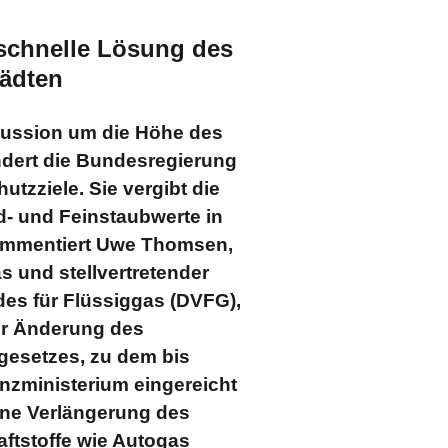
schnelle Lösung des
tädten
kussion um die Höhe des
indert die Bundesregierung
utzziele. Sie vergibt die
id- und Feinstaubwerte in
ommentiert Uwe Thomsen,
 und stellvertretender
es für Flüssiggas (DVFG),
ur Änderung des
gesetzes, zu dem bis
nzministerium eingereicht
ine Verlängerung des
aftstoffe wie Autogas