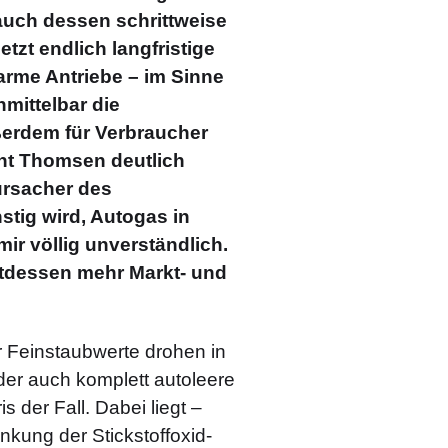
auch dessen schrittweise
tzt endlich langfristige
farme Antriebe – im Sinne
mittelbar die
ßerdem für Verbraucher
eht Thomsen deutlich
ursacher des
tig wird, Autogas in
mir völlig unverständlich.
tdessen mehr Markt- und
 Feinstaubwerte drohen in
er auch komplett autoleere
s der Fall. Dabei liegt –
nkung der Stickstoffoxid-