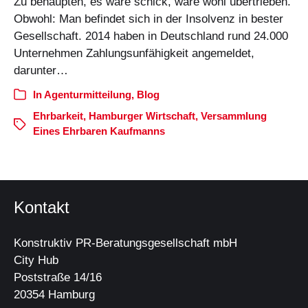
Zu behaupten, es wäre schick, wäre wohl übertrieben.
Obwohl: Man befindet sich in der Insolvenz in bester
Gesellschaft. 2014 haben in Deutschland rund 24.000
Unternehmen Zahlungsunfähigkeit angemeldet,
darunter…
In
Agenturmitteilung
,
Blog
Ehrbarkeit
,
Hamburger Wirtschaft
,
Versammlung
Eines Ehrbaren Kaufmanns
Kontakt
Konstruktiv PR-Beratungsgesellschaft mbH
City Hub
Poststraße 14/16
20354 Hamburg