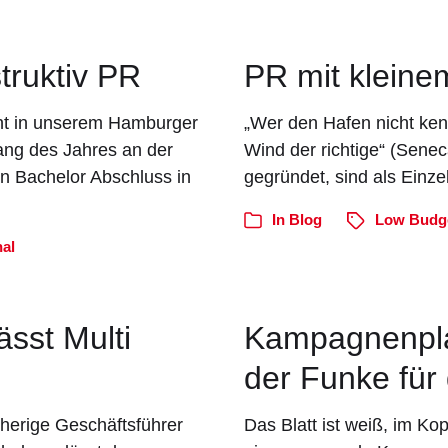
ruktiv PR
PR mit kleine
ht in unserem Hamburger
„Wer den Hafen nicht kennt
ang des Jahres an der
Wind der richtige“ (Sene
en Bachelor Abschluss in
gegründet, sind als Einz
In
Blog
Low Budg
al
sst Multi
Kampagnenpl
der Funke für
herige Geschäftsführer
Das Blatt ist weiß, im Ko