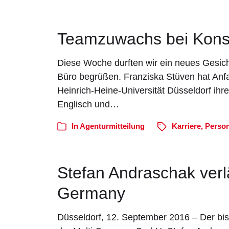
Teamzuwachs bei Konst
Diese Woche durften wir ein neues Gesic
Büro begrüßen. Franziska Stüven hat Anf
Heinrich-Heine-Universität Düsseldorf ihr
Englisch und…
In
Agenturmitteilung
Karriere
,
Person
Stefan Andraschak verlä
Germany
Düsseldorf, 12. September 2016 – Der bis