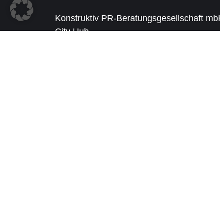
Konstruktiv PR-Beratungsgesellschaft m
City Hub
Poststraße 14/16
20354 Hamburg
+49 40 5520030
info@konstruktiv-pr.de
© 2026
Konstruktiv PR