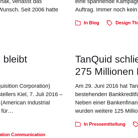
ak, verlässt das
eine spannende Kampagne m
unsch. Seit 2006 hatte
Auftrag. Immer noch kei
In
Blog
Design Th
bleibt
TanQuid schli
275 Millionen 
isition Corporation)
Am 29. Juni 2016 hat Tan
ellers Kiel, 7. Juli 2016 –
bestehenden Bankkreditfaz
(American Industrial
Neben einer Bankenfinanz
g für…
wurden weitere 125 Mill
In
Pressemitteilung
gation Communication