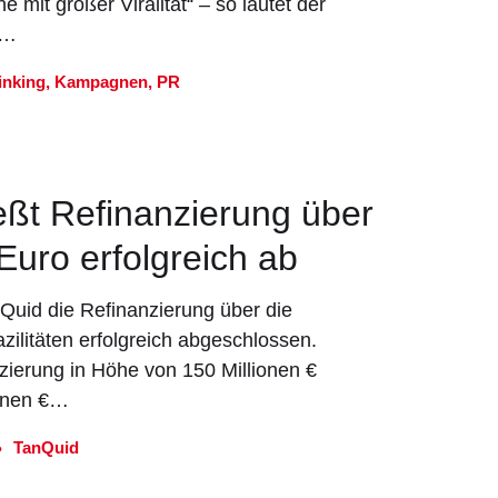
it großer Viralität“ – so lautet der
n…
inking
,
Kampagnen
,
PR
eßt Refinanzierung über
Euro erfolgreich ab
Quid die Refinanzierung über die
ilitäten erfolgreich abgeschlossen.
ierung in Höhe von 150 Millionen €
ionen €…
TanQuid