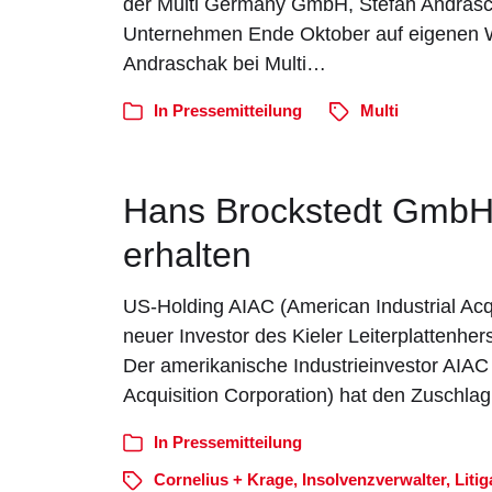
der Multi Germany GmbH, Stefan Andrasch
Unternehmen Ende Oktober auf eigenen W
Andraschak bei Multi…
In
Pressemitteilung
Multi
Hans Brockstedt GmbH 
erhalten
US-Holding AIAC (American Industrial Acqu
neuer Investor des Kieler Leiterplattenherst
Der amerikanische Industrieinvestor AIAC 
Acquisition Corporation) hat den Zuschla
In
Pressemitteilung
Cornelius + Krage
,
Insolvenzverwalter
,
Liti