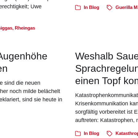
rechtigkeit; Uwe
In
Blog
Guerilla M
siggas
,
Rheingas
f Augenhöhe
Weshalb Saue
en
Sprachregelu
einen Topf k
e sind die neuen
üher noch milde belächelt
Katastrophenkommunikati
lariert, sind sie heute in
Krisenkommunikation kann
sorgfältig vorbereitet ist 
auftreten: Katastrophen,
In
Blog
Katasthro